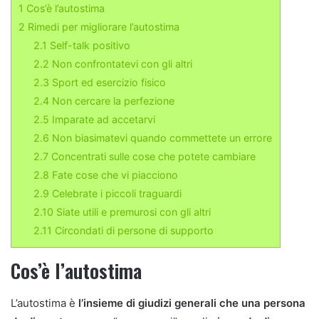
1
Cos’è l’autostima
2
Rimedi per migliorare l’autostima
2.1
Self-talk positivo
2.2
Non confrontatevi con gli altri
2.3
Sport ed esercizio fisico
2.4
Non cercare la perfezione
2.5
Imparate ad accetarvi
2.6
Non biasimatevi quando commettete un errore
2.7
Concentrati sulle cose che potete cambiare
2.8
Fate cose che vi piacciono
2.9
Celebrate i piccoli traguardi
2.10
Siate utili e premurosi con gli altri
2.11
Circondati di persone di supporto
Cos’è l’autostima
L’autostima è
l’insieme di giudizi generali che una persona