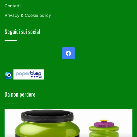
Contatti
Privacy & Cookie policy
Seguici sui social
Facebook
Da non perdere
Camminare
C
per
av
stare
un
in
fi