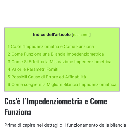
Indice dell'articolo
[
nascondi
]
1
Cos’è l’Impedenziometria e Come Funziona
2
Come Funziona una Bilancia Impedenziometrica
3
Come Si Effettua la Misurazione Impedenziometrica
4
Valori e Parametri Forniti
5
Possibili Cause di Errore ed Affidabilità
6
Come scegliere la Migliore Bilancia Impedenziometrica
Cos’è l’Impedenziometria e Come
Funziona
Prima di capire nel dettaglio il funzionamento della bilancia