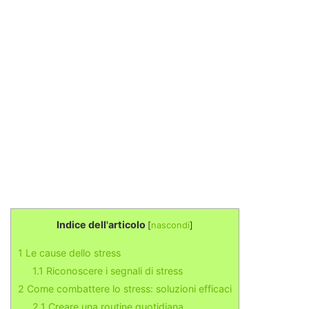
Indice dell'articolo
[
nascondi
]
1
Le cause dello stress
1.1
Riconoscere i segnali di stress
2
Come combattere lo stress: soluzioni efficaci
2.1
Creare una routine quotidiana