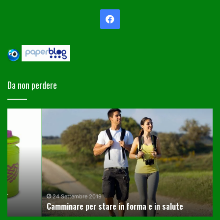
Facebook
Da non perdere
Camminare
C
per
av
stare
un
in
fi
forma
da
e
mo
in
co
salute
uti
24 Settembre 2019
Camminare per stare in forma e in salute