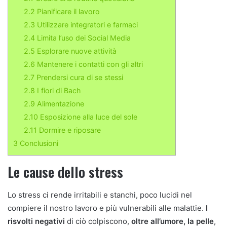
2.2
Pianificare il lavoro
2.3
Utilizzare integratori e farmaci
2.4
Limita l’uso dei Social Media
2.5
Esplorare nuove attività
2.6
Mantenere i contatti con gli altri
2.7
Prendersi cura di se stessi
2.8
I fiori di Bach
2.9
Alimentazione
2.10
Esposizione alla luce del sole
2.11
Dormire e riposare
3
Conclusioni
Le cause dello stress
Lo stress ci rende irritabili e stanchi, poco lucidi nel
compiere il nostro lavoro e più vulnerabili alle malattie.
I
risvolti negativi
di ciò colpiscono,
oltre all’umore, la pelle
,