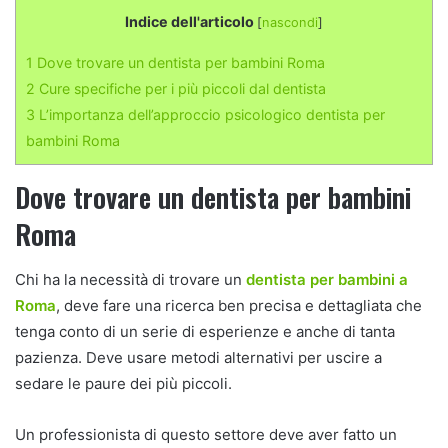
Indice dell'articolo
[
nascondi
]
1
Dove trovare un dentista per bambini Roma
2
Cure specifiche per i più piccoli dal dentista
3
L’importanza dell’approccio psicologico dentista per
bambini Roma
Dove trovare un dentista per bambini
Roma
Chi ha la necessità di trovare un
dentista per bambini a
Roma
, deve fare una ricerca ben precisa e dettagliata che
tenga conto di un serie di esperienze e anche di tanta
pazienza. Deve usare metodi alternativi per uscire a
sedare le paure dei più piccoli.
Un professionista di questo settore deve aver fatto un