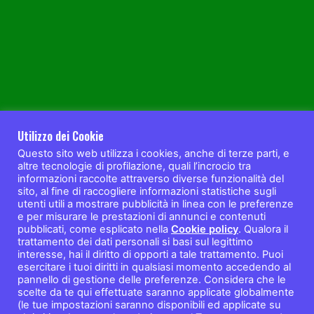
Utilizzo dei Cookie
Questo sito web utilizza i cookies, anche di terze parti, e
altre tecnologie di profilazione, quali l’incrocio tra
informazioni raccolte attraverso diverse funzionalità del
sito, al fine di raccogliere informazioni statistiche sugli
utenti utili a mostrare pubblicità in linea con le preferenze
e per misurare le prestazioni di annunci e contenuti
pubblicati, come esplicato nella
Cookie policy
. Qualora il
trattamento dei dati personali si basi sul legittimo
interesse, hai il diritto di opporti a tale trattamento. Puoi
esercitare i tuoi diritti in qualsiasi momento accedendo al
pannello di gestione delle preferenze. Considera che le
scelte da te qui effettuate saranno applicate globalmente
(le tue impostazioni saranno disponibili ed applicate su