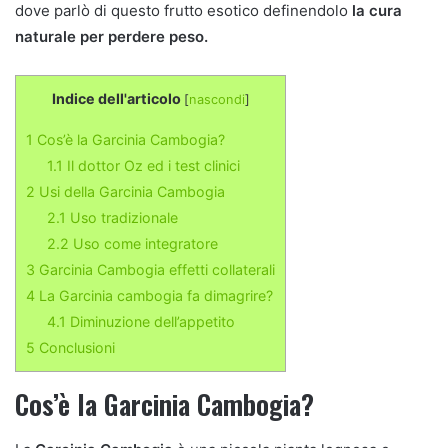
dove parlò di questo frutto esotico definendolo
la cura
naturale per perdere peso.
Indice dell'articolo
[
nascondi
]
1
Cos’è la Garcinia Cambogia?
1.1
Il dottor Oz ed i test clinici
2
Usi della Garcinia Cambogia
2.1
Uso tradizionale
2.2
Uso come integratore
3
Garcinia Cambogia effetti collaterali
4
La Garcinia cambogia fa dimagrire?
4.1
Diminuzione dell’appetito
5
Conclusioni
Cos’è la Garcinia Cambogia?