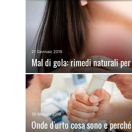
re
21 Gennaio 2019
Mal di gola: rimedi naturali per
30 Maggio 2019
o
Onde d’urto cosa sono e perché