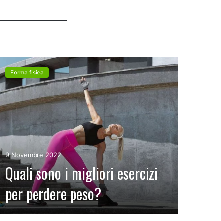
Forma fisica
Form
9 Novembre 2022
24 Se
Quali sono i migliori esercizi
Cam
per perdere peso?
e i