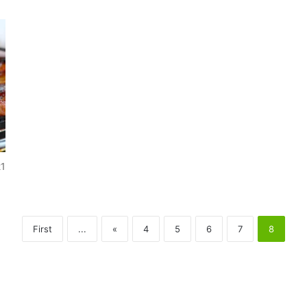
1
First
...
«
4
5
6
7
8