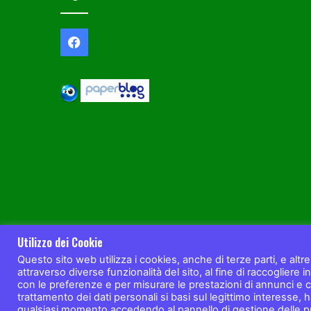
Residuo fisso: cos’è e che impatto ha sull
salute
salute
Facebook
Utilizzo dei Cookie
Questo sito web utilizza i cookies, anche di terze parti, e altre
attraverso diverse funzionalità del sito, al fine di raccogliere in
con le preferenze e per misurare le prestazioni di annunci e 
trattamento dei dati personali si basi sul legittimo interesse, hai 
qualsiasi momento accedendo al pannello di gestione delle pr