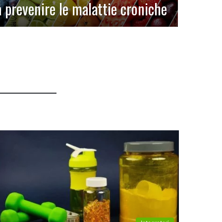
a prevenire le malattie croniche
per la