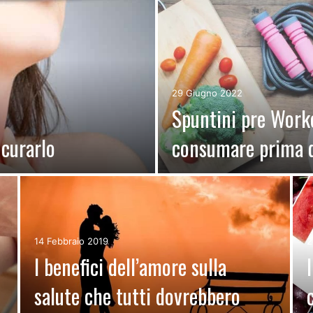
29 Giugno 2022
Spuntini pre Worko
 curarlo
consumare prima d
14 Febbraio 2019
2
I benefici dell’amore sulla
salute che tutti dovrebbero