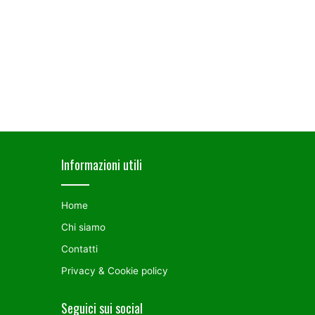
Informazioni utili
Residuo
Home
fisso:
Chi siamo
cos’è
Contatti
e
che
Privacy & Cookie policy
impatto
ha
Seguici sui social
12 Giugno 2019
sulla