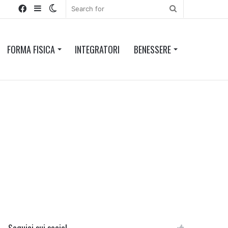
Facebook
Sidebar
Switch
Search
skin
for
FORMA FISICA
INTEGRATORI
BENESSERE