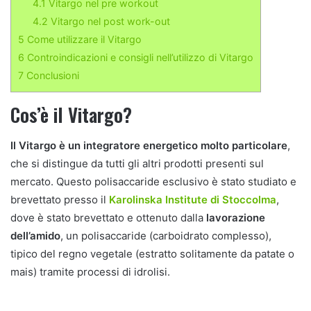
4.1
Vitargo nel pre workout
4.2
Vitargo nel post work-out
5
Come utilizzare il Vitargo
6
Controindicazioni e consigli nell’utilizzo di Vitargo
7
Conclusioni
Cos’è il Vitargo?
Il Vitargo è un integratore energetico molto particolare
,
che si distingue da tutti gli altri prodotti presenti sul
mercato. Questo polisaccaride esclusivo è stato studiato e
brevettato presso il
Karolinska Institute di Stoccolma
,
dove è stato brevettato e ottenuto dalla
lavorazione
dell’amido
, un polisaccaride (carboidrato complesso),
tipico del regno vegetale (estratto solitamente da patate o
mais) tramite processi di idrolisi.