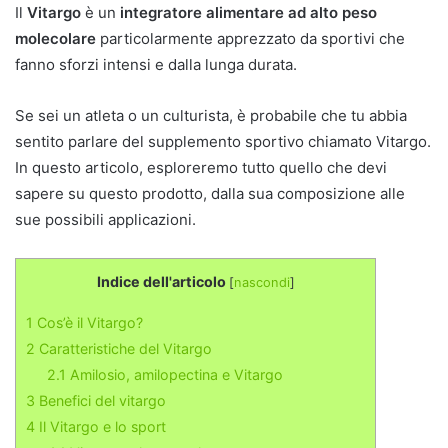
Il
Vitargo
è un
integratore alimentare ad alto peso
molecolare
particolarmente apprezzato da sportivi che
fanno sforzi intensi e dalla lunga durata.
Se sei un atleta o un culturista, è probabile che tu abbia
sentito parlare del supplemento sportivo chiamato Vitargo.
In questo articolo, esploreremo tutto quello che devi
sapere su questo prodotto, dalla sua composizione alle
sue possibili applicazioni.
Indice dell'articolo
[
nascondi
]
1
Cos’è il Vitargo?
2
Caratteristiche del Vitargo
2.1
Amilosio, amilopectina e Vitargo
3
Benefici del vitargo
4
Il Vitargo e lo sport