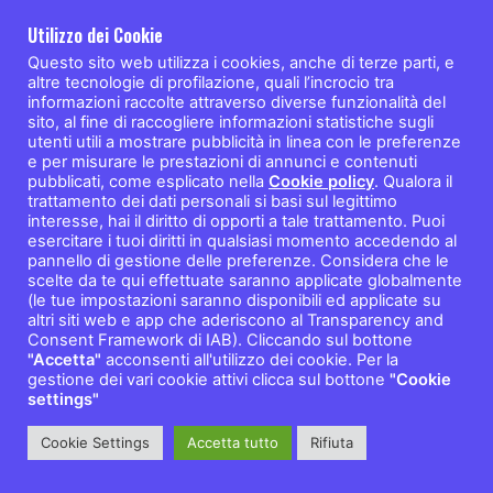
Utilizzo dei Cookie
Questo sito web utilizza i cookies, anche di terze parti, e
altre tecnologie di profilazione, quali l’incrocio tra
informazioni raccolte attraverso diverse funzionalità del
sito, al fine di raccogliere informazioni statistiche sugli
utenti utili a mostrare pubblicità in linea con le preferenze
e per misurare le prestazioni di annunci e contenuti
pubblicati, come esplicato nella
Cookie policy
. Qualora il
trattamento dei dati personali si basi sul legittimo
interesse, hai il diritto di opporti a tale trattamento. Puoi
esercitare i tuoi diritti in qualsiasi momento accedendo al
pannello di gestione delle preferenze. Considera che le
scelte da te qui effettuate saranno applicate globalmente
(le tue impostazioni saranno disponibili ed applicate su
altri siti web e app che aderiscono al Transparency and
Consent Framework di IAB). Cliccando sul bottone
"Accetta"
acconsenti all'utilizzo dei cookie. Per la
gestione dei vari cookie attivi clicca sul bottone
"Cookie
settings"
Cookie Settings
Accetta tutto
Rifiuta
Facebook
Twitter
WhatsApp
Telegram