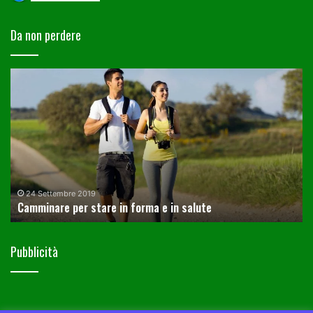
Da non perdere
Camminare
C
per
av
stare
un
in
fi
forma
da
e
mo
in
co
salute
uti
24 Settembre 2019
Camminare per stare in forma e in salute
Pubblicità