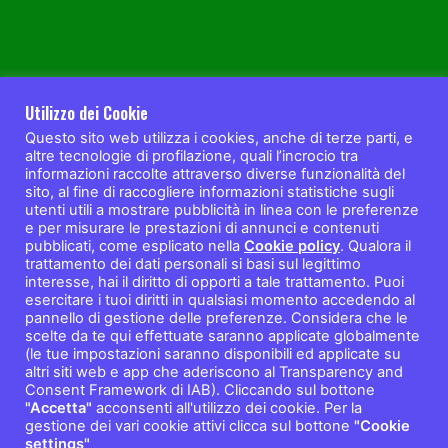
Utilizzo dei Cookie
Questo sito web utilizza i cookies, anche di terze parti, e
altre tecnologie di profilazione, quali l’incrocio tra
informazioni raccolte attraverso diverse funzionalità del
sito, al fine di raccogliere informazioni statistiche sugli
utenti utili a mostrare pubblicità in linea con le preferenze
e per misurare le prestazioni di annunci e contenuti
pubblicati, come esplicato nella
Cookie policy
. Qualora il
trattamento dei dati personali si basi sul legittimo
interesse, hai il diritto di opporti a tale trattamento. Puoi
esercitare i tuoi diritti in qualsiasi momento accedendo al
pannello di gestione delle preferenze. Considera che le
scelte da te qui effettuate saranno applicate globalmente
(le tue impostazioni saranno disponibili ed applicate su
altri siti web e app che aderiscono al Transparency and
© Copyright 2026, All Rights Reserved |
Distretto del Benessere
Consent Framework di IAB). Cliccando sul bottone
"Accetta"
acconsenti all'utilizzo dei cookie. Per la
gestione dei vari cookie attivi clicca sul bottone
"Cookie
settings"