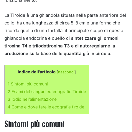
funzionamento.
La Tiroide è una ghiandola situata nella parte anteriore del
collo, ha una lunghezza di circa 5-8 cm e una forma che
ricorda quella di una farfalla: il principale scopo di questa
ghiandola endocrina è quello di
sintetizzare gli ormoni
tiroxina T4 e triiodotironina T3 e di autoregolarne la
produzione sulla base delle quantità già in circolo.
Indice dell'articolo
[
nascondi
]
1
Sintomi più comuni
2
Esami del sangue ed ecografie Tiroide
3
Iodio nell’alimentazione
4
Come e dove fare le ecografie tiroide
Sintomi più comuni